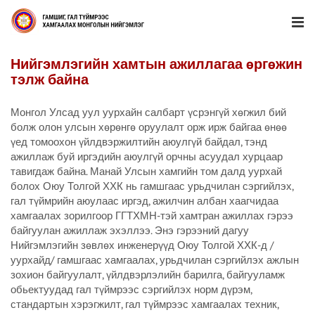
Нийгэмлэгийн хамтын ажиллагаа өргөжин
тэлж байна
Монгол Улсад уул уурхайн салбарт үсрэнгүй хөгжил бий
болж олон улсын хөрөнгө оруулалт орж ирж байгаа өнөө
үед томоохон үйлдвэржилтийн аюулгүй байдал, тэнд
ажиллаж буй иргэдийн аюулгүй орчны асуудал хурцаар
тавигдаж байна. Манай Улсын хамгийн том далд уурхай
болох Оюу Толгой ХХК нь гамшгаас урьдчилан сэргийлэх,
гал түймрийн аюулаас иргэд, ажилчин албан хаагчидаа
хамгаалах зорилгоор ГГТХМН-тэй хамтран ажиллах гэрээ
байгуулан ажиллаж эхэллээ. Энэ гэрээний дагуу
Нийгэмлэгийн зөвлөх инженерүүд Оюу Толгой ХХК-д /
уурхайд/ гамшгаас хамгаалах, урьдчилан сэргийлэх ажлын
зохион байгуулалт, үйлдвэрлэлийн барилга, байгууламж
обьектуудад гал түймрээс сэргийлэх норм дүрэм,
стандартын хэрэгжилт, гал түймрээс хамгаалах техник,