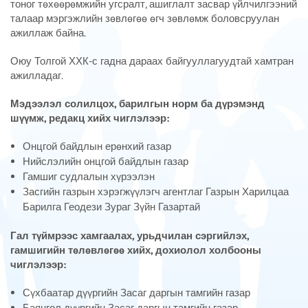
тоног төхөөрөмжийн угсралт, ашиглалт засвар үйлчилгээний
талаар мэргэжлийн зөвлөгөө өгч зөвлөмж боловсруулан
ажиллаж байна.
Оюу Толгой ХХК-с гадна дараах байгууллагуудтай хамтран
ажилладаг.
Мэдээлэл солилцох, барилгын норм ба дүрэмэнд
шүүмж, редакц хийх чиглэлээр:
Онцгой байдлын ерөнхий газар
Нийслэлийн онцгой байдлын газар
Гамшиг судлалын хүрээлэн
Засгийн газрын хэрэгжүүлэгч агентлаг Газрын Харилцаа
Барилга Геодези Зураг Зүйн Газартай
Гал түймрээс хамгаалах, урьдчилан сэргийлэх,
гамшигийн төлөвлөгөө хийх, дохиолол холбооны
чиглэлээр:
Сүхбаатар дүүргийн Засаг даргын тамгийн газар
Баянгол дүүргийн Засаг даргын тамгийн газар