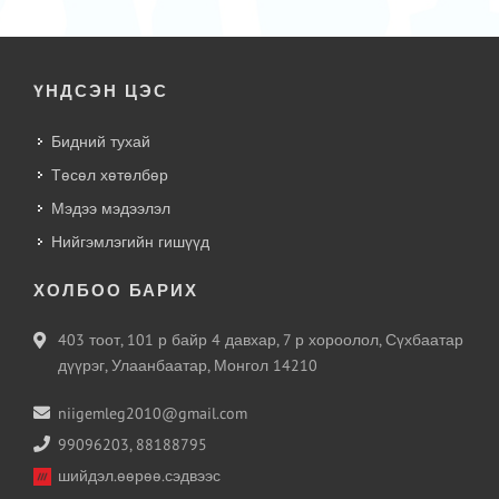
ҮНДСЭН ЦЭС
Бидний тухай
Төсөл хөтөлбөр
Мэдээ мэдээлэл
Нийгэмлэгийн гишүүд
ХОЛБОО БАРИХ
403 тоот, 101 р байр 4 давхар, 7 р хороолол, Сүхбаатар
дүүрэг, Улаанбаатар, Монгол 14210
niigemleg2010@gmail.com
99096203, 88188795
шийдэл.өөрөө.сэдвээс