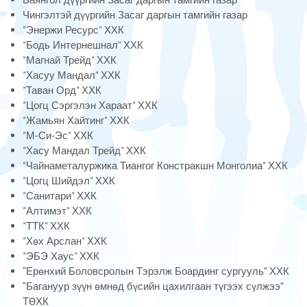
Чингэлтэй дүүргийн Засаг даргын тамгийн газар
"Энержи Ресурс" ХХК
"Бодь Интернешнал" ХХК
"Магнай Трейд" ХХК
"Хасуу Мандал" ХХК
"Таван Орд" ХХК
"Цогц Сэргэлэн Хараат" ХХК
"Жамьян Хайтинг" ХХК
"М-Си-Эс" ХХК
"Хасу Мандал Трейд" ХХК
"Чайнаметалуржика Тиангог Констракшн Монголиа" ХХК
"Цогц Шийдэл" ХХК
"Санитари" ХХК
"Алтимэт" ХХК
"ТТК" ХХК
"Хөх Арслан" ХХК
"ЭБЭ Хаус" ХХК
“Ерөнхий Боловсролын Тэрэлж Боардинг сургууль” ХХК
“Багануур зүүн өмнөд бүсийн цахилгаан түгээх сүлжээ”
ТӨХК