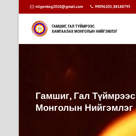
niigemleg2010@gmail.com
99096203, 88188795
Гамшиг, Гал Түймрээс
Монголын Нийгэмлэг