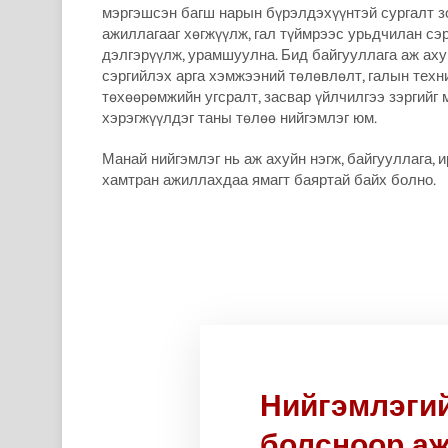
мэргэшсэн багш нарын бүрэлдэхүүнтэй сургалт зо
ажиллагааг хөгжүүлж, гал түймрээс урьдчилан сэ
дэлгэрүүлж, урамшуулна. Бид байгууллага аж аху
сэргийлэх арга хэмжээний төлөвлөлт, галын техни
төхөөрөмжийн угсралт, засвар үйлчилгээ зэргий
хэрэгжүүлдэг таны төлөө нийгэмлэг юм.
Манай нийгэмлэг нь аж ахуйн нэгж, байгууллага,
хамтран ажиллахдаа ямагт баяртай байх болно.
Нийгэмлэги
болсноор аж