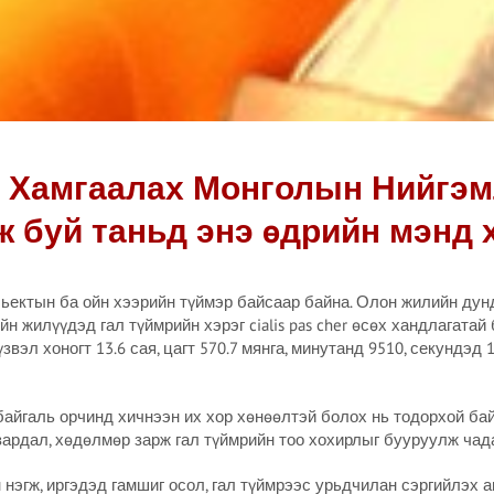
с Хамгаалах Монголын Нийгэм
ж буй таньд энэ өдрийн мэнд х
ьектын ба ойн хээрийн түймэр байсаар байна. Олон жилийн дун
н жилүүдэд гал түймрийн хэрэг cialis pas cher өсөх хандлагата
звэл хоногт 13.6 сая, цагт 570.7 мянга, минутанд 9510, секундэд 
, байгаль орчинд хичнээн их хор хөнөөлтэй болох нь тодорхой ба
зардал, хөдөлмөр зарж гал түймрийн тоо хохирлыг бууруулж чад
 нэгж, иргэдэд гамшиг осол, гал түймрээс урьдчилан сэргийлэх 