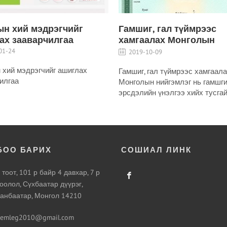
ын хий мэдрэгчийг
Гамшиг, гал түймрээс
ах зааварчилгаа
хамгаалах Монголын
нийгэмлэг нь гамшгийн
01-24
2019-10-09
эрсдэлийн үнэлгээ хий
 хий мэдрэгчийг ашиглах
Гамшиг, гал түймрээс хамгаал
тусгай зөвшөөрлийн хү
илгаа
Монголын нийгэмлэг нь гамшг
Аж ахуйн нэгж,
эрсдэлийн үнэлгээ хийх тусга
байгууллагуудын хүсэл
зөвшөөрлийн хүрээнд Аж ахуйн
гамшгийн эрсдэлийн үн
байгууллагуудын хүсэлтээр г
хийж байна.
эрсдэлийн үнэлгээ хийж байна
БОО БАРИХ
СОШИАЛ ЛИНК
 тоот, 101 р байр 4 давхар, 7 р
оолол, Сүхбаатар дүүрэг,
анбаатар, Монгол 14210
gemleg2010@gmail.com