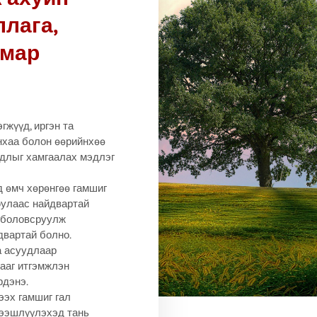
ллага,
ямар
гжүүд, иргэн та
нхаа болон өөрийнхөө
йдлыг хамгаалах мэдлэг
д өмч хөрөнгөө гамшиг
юулаас найдвартай
 боловсруулж
двартай болно.
а асуудлаар
ааг итгэмжлэн
рдэнэ.
ээх гамшиг гал
дээшлүүлэхэд тань