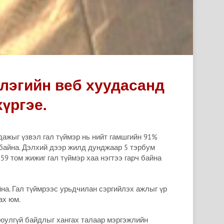
лэгийн веб хуудасанд
үргэе.
дажыг үзвэл гал түймэр нь нийт гамшгийн 91%
й байна. Дэлхий дээр жилд дунджаар 5 тэрбум
159 том жижиг гал түймэр хаа нэгтээ гарч байна
йна. Гал түймрээс урьдчилан сэргийлэх ажлыг үр
ах юм.
аюулгүй байдлыг хангах талаар мэргэжлийн