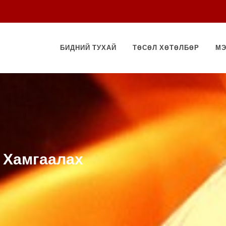
БИДНИЙ ТУХАЙ
ТӨСӨЛ ХӨТӨЛБӨР
МЭ
 Хамгаалах