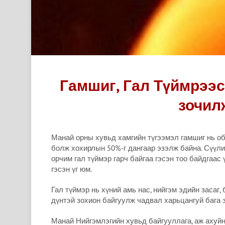
Гамшиг, Гал Түймрээ
зочил
Манай орны хувьд хамгийн түгээмэл гамшиг нь об
болж хохирлын 50%-г дангаар эзэлж байна. Сүүлий
орчим гал түймэр гарч байгаа гэсэн тоо байдгаас ү
гэсэн үг юм.
Гал түймэр нь хүний амь нас, нийгэм эдийн засаг
дүнтэй зохион байгуулж чадвал харьцангуй бага 
Манай Нийгэмлэгийн хувьд байгууллага, аж ахуйн