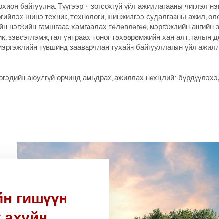
хион байгуулна. Түүгээр ч зогсохгүй үйл ажиллагааны чиглэл н
ргийлэх шинэ техник, технологи, шинжилгээ судалгааны ажил, о
йн нэгжийн гамшгаас хамгаалах төлөвлөгөө, мэргэжлийн ангийн 
к, зэвсэглэмж, гал унтраах тоног төхөөрөмжийн хангалт, галын 
г мэргэжлийн түвшинд зааварчлан тухайн байгууллагын үйл ажи
 иргэдийн аюулгүй орчинд амьдрах, ажиллах нөхцлийг бүрдүүлэхэ
йн гишүүн
 ахуйн