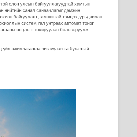
эгтэй олон улсын байгууллагуудтай хамтын
лон нийтийн санал санаачлагыг дэмжин
зохион байгуулалт, гамшигтай тэмцэх, урьдчилан
дохиоллын систем, гал унтраах автомат тоног
ллагааны онцлогт тохируулан боловсруулж
д үйл ажиллагаагаа чиглүүлэн та бүхэнтэй