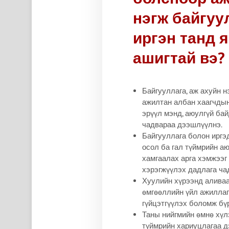
нэгж байгуу
иргэн танд 
ашигтай вэ?
Байгууллага, аж ахуйн нэ
ажилтан албан хаагчды
эрүүл мэнд, аюулгүй ба
чадвараа дээшлүүлнэ.
Байгууллага болон иргэ
осол ба гал түймрийн а
хамгаалах арга хэмжээг
хэрэгжүүлэх дадлага ча
Хуулийн хүрээнд алива
өмгөөллийн үйл ажиллаг
гүйцэтгүүлэх боломж бү
Таны нийгмийн өмнө хүл
түймрийн хариуцлагаа 