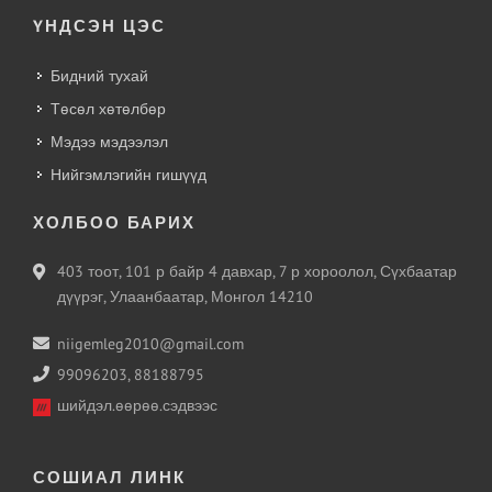
ҮНДСЭН ЦЭС
Бидний тухай
Төсөл хөтөлбөр
Мэдээ мэдээлэл
Нийгэмлэгийн гишүүд
ХОЛБОО БАРИХ
403 тоот, 101 р байр 4 давхар, 7 р хороолол, Сүхбаатар
дүүрэг, Улаанбаатар, Монгол 14210
niigemleg2010@gmail.com
99096203, 88188795
шийдэл.өөрөө.сэдвээс
СОШИАЛ ЛИНК