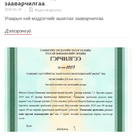
зааварчилгаа
2020-01-24
Мэдээ мэдээлэл
,
Угаарын хий мэдрэгчийг ашиглах зааварчилгаа
Дэлгэрэнгүй