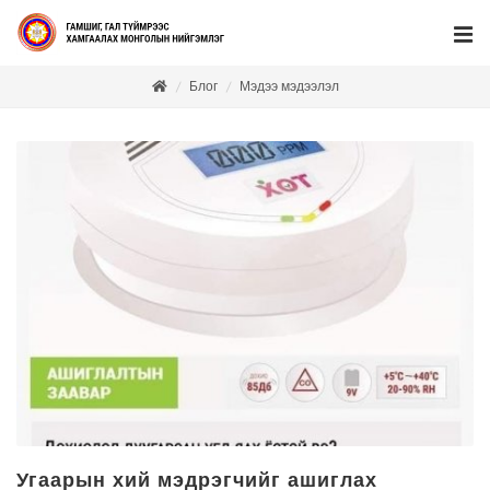
Блог
Мэдээ мэдээлэл
Угаарын хий мэдрэгчийг ашиглах